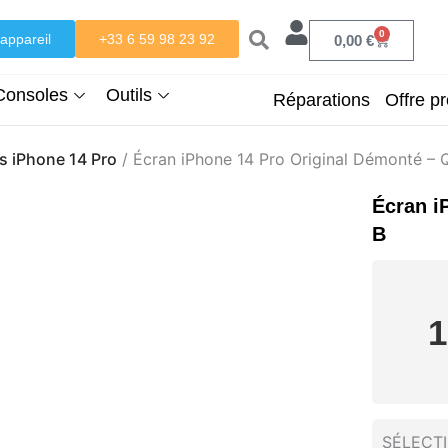
0
appareil
+33 6 59 98 23 92
Panier
0,00
€
Consoles
Outils
Réparations
Offre pr
s iPhone 14 Pro
/ Écran iPhone 14 Pro Original Démonté – 
Écran i
B
1
SÉLECT