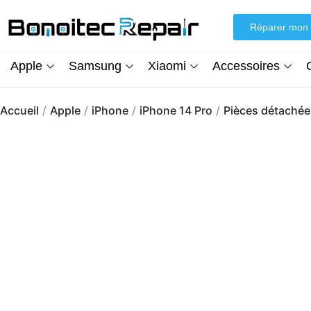
Aller
au
Réparer mon 
contenu
Apple
Samsung
Xiaomi
Accessoires
Accueil
/
Apple
/
iPhone
/
iPhone 14 Pro
/
Pièces détachée