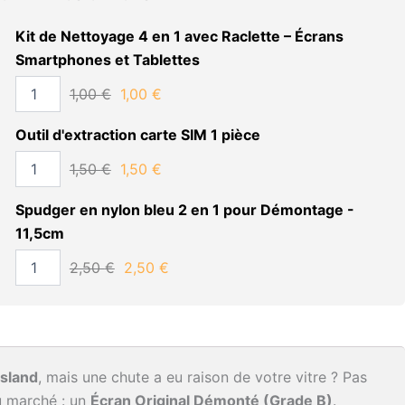
Qualité
Grade
Kit de Nettoyage 4 en 1 avec Raclette – Écrans
B
Smartphones et Tablettes
1,00
€
1,00
€
Outil d'extraction carte SIM 1 pièce
1,50
€
1,50
€
Spudger en nylon bleu 2 en 1 pour Démontage -
11,5cm
2,50
€
2,50
€
sland
, mais une chute a eu raison de votre vitre ? Pas
u marché : un
Écran Original Démonté (Grade B)
.