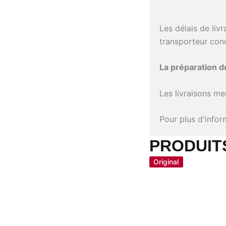
Les délais de liv
transporteur con
La préparation 
Les livraisons me
Pour plus d'info
PRODUITS
Original
Original