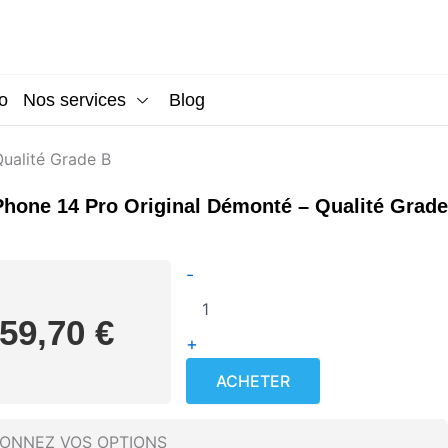
o
Nos services
Blog
Qualité Grade B
Phone 14 Pro Original Démonté – Qualité Grade
quantité
-
de
Écran
59,70
€
iPhone
+
14
Pro
ACHETER
Original
Démonté
–
IONNEZ VOS OPTIONS