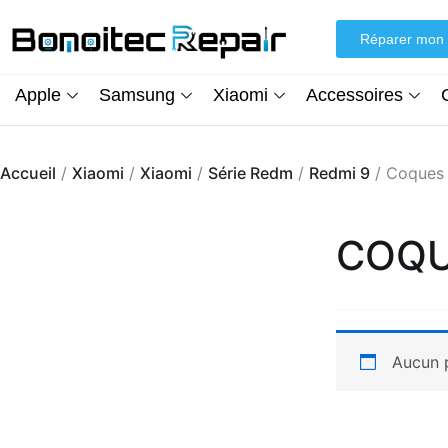
Aller
au
Réparer mon 
contenu
Apple
Samsung
Xiaomi
Accessoires
Accueil
/
Xiaomi
/
Xiaomi
/
Série Redm
/
Redmi 9
/ Coques 
COQU
Aucun p
Écran iPhone XR (inCell) FHD + Kit