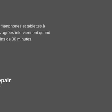
martphones et tablettes à
s agréés interviennent quand
oins de 30 minutes.
epair
r