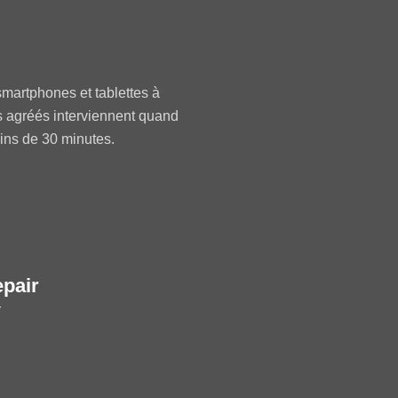
martphones et tablettes à
s agréés interviennent quand
oins de 30 minutes.
epair
r