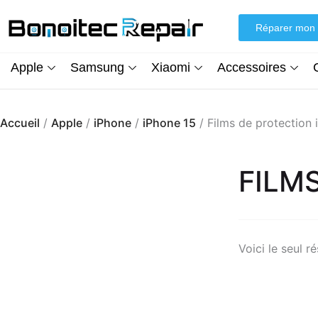
Aller
au
Réparer mon 
contenu
Apple
Samsung
Xiaomi
Accessoires
Accueil
/
Apple
/
iPhone
/
iPhone 15
/ Films de protection 
FILM
Voici le seul ré
Écran iPhone XR (inCell) FHD + Kit