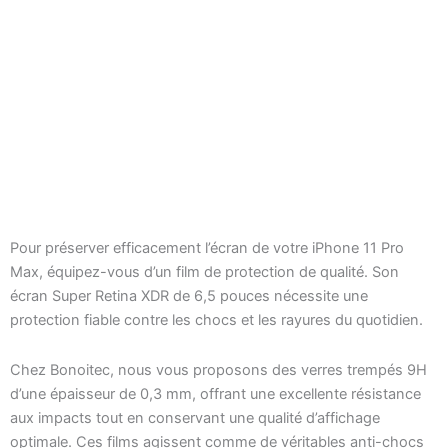
Kit de Nettoyage 4 en
1 avec Raclette –
Écrans Smartphones
1,00
€
Pour préserver efficacement l’écran de votre iPhone 11 Pro
et Tablettes
Max, équipez-vous d’un film de protection de qualité. Son
écran Super Retina XDR de 6,5 pouces nécessite une
protection fiable contre les chocs et les rayures du quotidien.
Chez Bonoitec, nous vous proposons des verres trempés 9H
d’une épaisseur de 0,3 mm, offrant une excellente résistance
aux impacts tout en conservant une qualité d’affichage
optimale. Ces films agissent comme de véritables anti-chocs