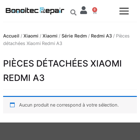
Aller
0
au
Panier
contenu
Accueil
/
Xiaomi
/
Xiaomi
/
Série Redm
/
Redmi A3
/ Pièces
détachées Xiaomi Redmi A3
PIÈCES DÉTACHÉES XIAOMI
REDMI A3
Aucun produit ne correspond à votre sélection.