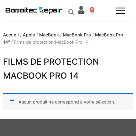
Aller
0
au
Panier
contenu
Accueil
/
Apple
/
MacBook
/
MacBook Pro
/
MacBook Pro
14"
/ Films de protection MacBook Pro 14
FILMS DE PROTECTION
MACBOOK PRO 14
Aucun produit ne correspond à votre sélection.