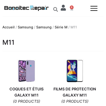
Aller
0
au
Panier
contenu
Accueil
/
Samsung
/
Samsung
/
Série M
/ M11
M11
COQUES ET ÉTUIS
FILMS DE PROTECTION
GALAXY M11
GALAXY M11
(0 PRODUCTS)
(0 PRODUCTS)