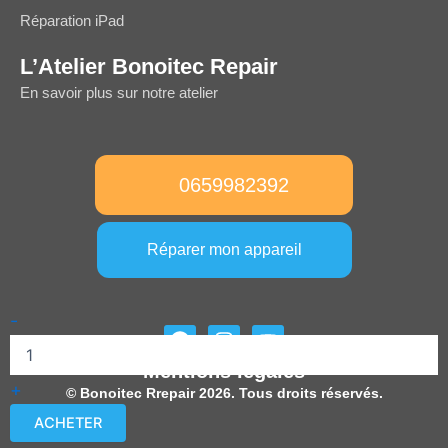
Réparation iPad
L’Atelier Bonoitec Repair
En savoir plus sur notre atelier
0659982392
Réparer mon appareil
quantité
-
F
I
Y
de
a
n
o
Caméra
Mentions légales
c
s
u
Arrière
+
e
t
t
© Bonoitec Rrepair 2026. Tous droits réservés.
iPhone
b
a
u
14
ACHETER
o
g
b
Pro