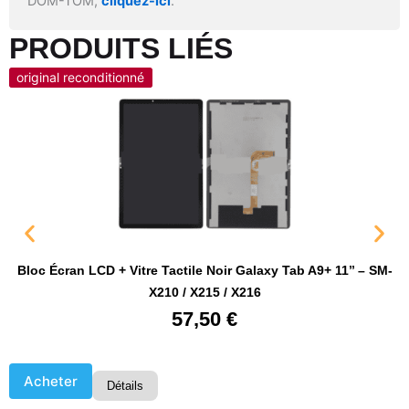
DOM-TOM,
cliquez-ici
.
PRODUITS LIÉS​
original reconditionné
original reconditionné
Bloc Écran LCD + Vitre Tactile Noir Galaxy Tab A9+ 11’’ – SM-
X210 / X215 / X216
57,50
€
Acheter
Détails