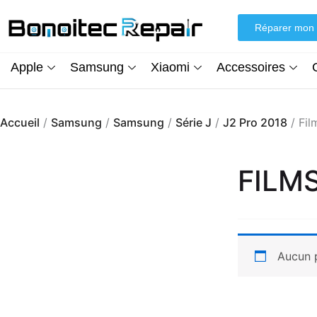
Aller
au
Réparer mon 
contenu
Apple
Samsung
Xiaomi
Accessoires
Accueil
/
Samsung
/
Samsung
/
Série J
/
J2 Pro 2018
/ Fil
FILM
Aucun p
Écran iPhone XR (inCell) FHD + Kit