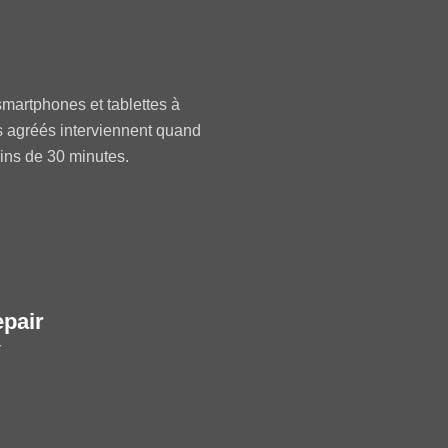
martphones et tablettes à
s agréés interviennent quand
oins de 30 minutes.
epair
r