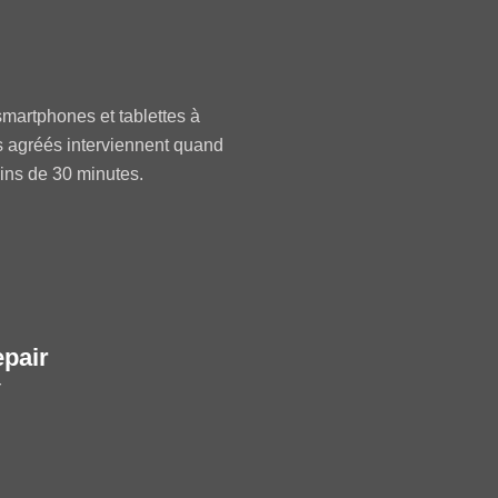
martphones et tablettes à
s agréés interviennent quand
oins de 30 minutes.
epair
r