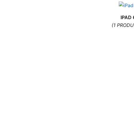
outils offert
18,90
€
IPAD 
(1 PRODU
ACHETER
Connecteur de Charge pour Samsung
Galaxy A50 A505