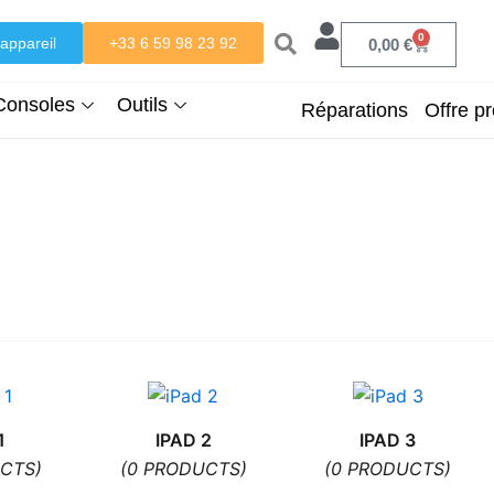
0
appareil
+33 6 59 98 23 92
Panier
0,00
€
Consoles
Outils
Réparations
Offre pr
1
IPAD 2
IPAD 3
CTS)
(0 PRODUCTS)
(0 PRODUCTS)