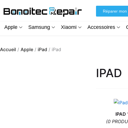
Aller
au
Réparer mon 
contenu
Apple
Samsung
Xiaomi
Accessoires
Accueil
/
Apple
/
iPad
/ iPad
IPAD
IPAD 
(0 PRODU
Écran iPhone XR (inCell) FHD + Kit