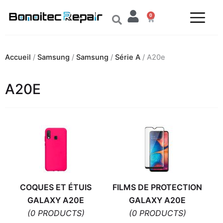
Aller
0
au
Panier
contenu
Accueil
/
Samsung
/
Samsung
/
Série A
/ A20e
A20E
COQUES ET ÉTUIS
FILMS DE PROTECTION
GALAXY A20E
GALAXY A20E
(0 PRODUCTS)
(0 PRODUCTS)