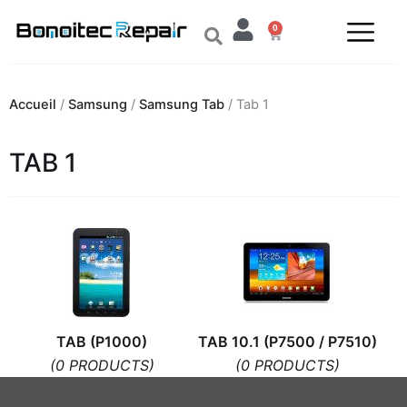
Aller
0
au
Panier
contenu
Accueil
/
Samsung
/
Samsung Tab
/ Tab 1
TAB 1
TAB (P1000)
TAB 10.1 (P7500 / P7510)
(0 PRODUCTS)
(0 PRODUCTS)