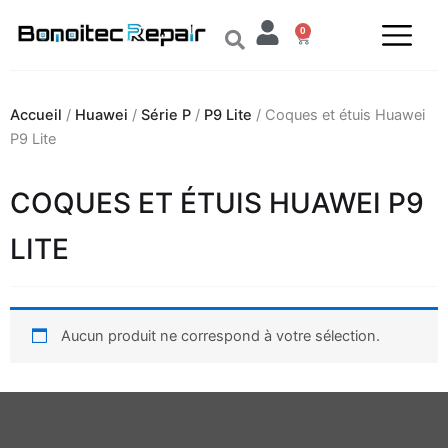
Aller
0
au
Panier
contenu
Accueil
/
Huawei
/
Série P
/
P9 Lite
/ Coques et étuis Huawei
P9 Lite
COQUES ET ÉTUIS HUAWEI P9
LITE
Aucun produit ne correspond à votre sélection.