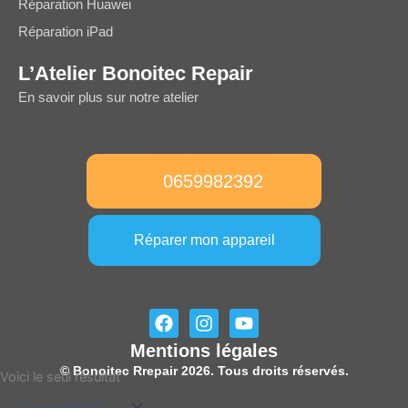
Réparation Huawei
Réparation iPad
L’Atelier Bonoitec Repair
En savoir plus sur notre atelier
0659982392
Réparer mon appareil
F
I
Y
a
n
o
Mentions légales
c
s
u
e
t
t
© Bonoitec Rrepair 2026. Tous droits réservés.
Voici le seul résultat
b
a
u