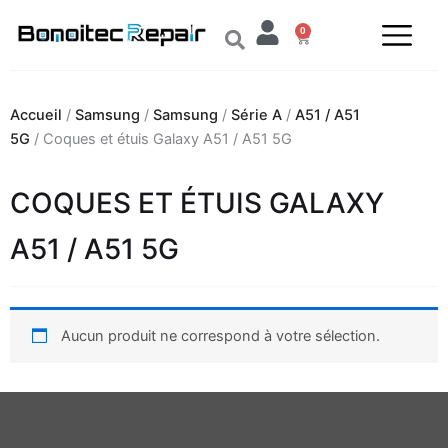
Aller
0
au
Panier
contenu
Accueil
/
Samsung
/
Samsung
/
Série A
/
A51 / A51
5G
/ Coques et étuis Galaxy A51 / A51 5G
COQUES ET ÉTUIS GALAXY
A51 / A51 5G
Aucun produit ne correspond à votre sélection.