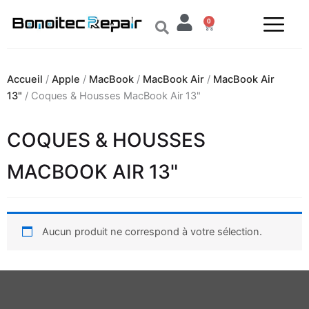
Aller
0
au
Panier
contenu
Accueil
/
Apple
/
MacBook
/
MacBook Air
/
MacBook Air
13"
/ Coques & Housses MacBook Air 13"
COQUES & HOUSSES
MACBOOK AIR 13"
Aucun produit ne correspond à votre sélection.