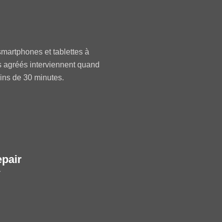
martphones et tablettes à
s agréés interviennent quand
oins de 30 minutes.
epair
r