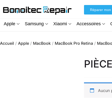
Aller
au
Réparer mon 
contenu
Apple
Samsung
Xiaomi
Accessoires
Accueil
/
Apple
/
MacBook
/
MacBook Pro Retina
/
MacBook
PIÈC
Aucun p
Écran iPhone XR (inCell) FHD + Kit