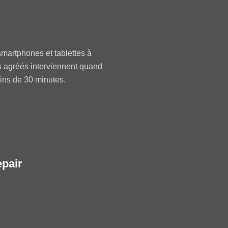
martphones et tablettes à
s agréés interviennent quand
oins de 30 minutes.
epair
r