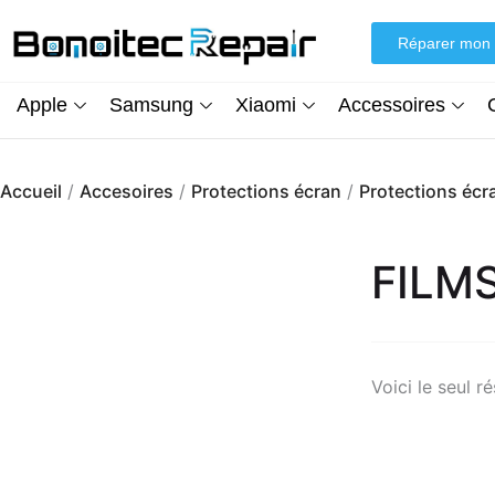
Aller
au
Réparer mon 
contenu
Apple
Samsung
Xiaomi
Accessoires
Accueil
/
Accesoires
/
Protections écran
/
Protections écr
FILM
Voici le seul ré
Écran iPhone XR (inCell) FHD + Kit