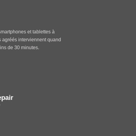
martphones et tablettes à
s agréés interviennent quand
oins de 30 minutes.
epair
r