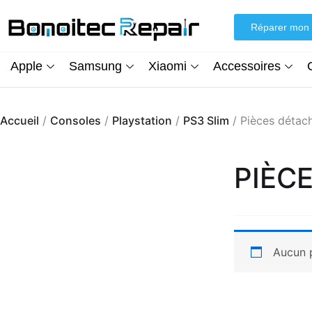
Aller
au
Réparer mon 
contenu
Apple
Samsung
Xiaomi
Accessoires
Accueil
/
Consoles
/
Playstation
/
PS3 Slim
/ Pièces détac
PIÈC
Aucun p
Écran iPhone XR (inCell) FHD + Kit