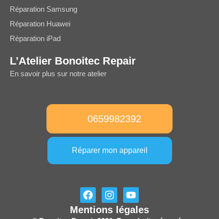
Réparation Samsung
Réparation Huawei
Réparation iPad
L’Atelier Bonoitec Repair
En savoir plus sur notre atelier
0659982392
Réparer mon appareil
F
I
Y
a
n
o
Mentions légales
c
s
u