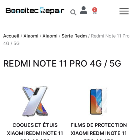
Aller
0
au
Panier
contenu
Accueil
/
Xiaomi
/
Xiaomi
/
Série Redm
/ Redmi Note 11 Pro
4G / 5G
REDMI NOTE 11 PRO 4G / 5G
COQUES ET ÉTUIS
FILMS DE PROTECTION
XIAOMI REDMI NOTE 11
XIAOMI REDMI NOTE 11