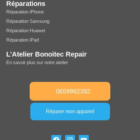
Réparations
Réparation iPhone
Réparation Samsung
Réparation Huawei
Réparation iPad
L’Atelier Bonoitec Repair
En savoir plus sur notre atelier
0659982392
Réparer mon appareil
F
I
Y