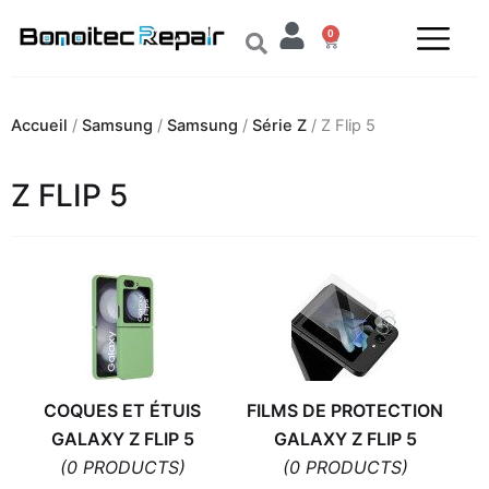
Aller
0
au
Panier
contenu
Accueil
/
Samsung
/
Samsung
/
Série Z
/ Z Flip 5
Z FLIP 5
COQUES ET ÉTUIS
FILMS DE PROTECTION
GALAXY Z FLIP 5
GALAXY Z FLIP 5
(0 PRODUCTS)
(0 PRODUCTS)