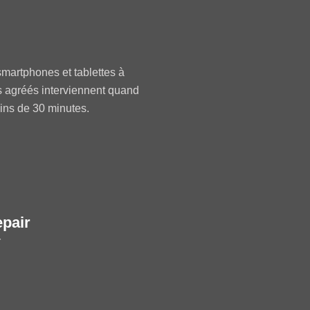
martphones et tablettes à
s agréés interviennent quand
oins de 30 minutes.
epair
r