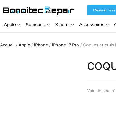
Aller
au
Réparer mon 
contenu
Apple
Samsung
Xiaomi
Accessoires
Accueil
/
Apple
/
iPhone
/
iPhone 17 Pro
/ Coques et étuis 
COQU
Voici le seul ré
Écran iPhone XR (inCell) FHD + Kit