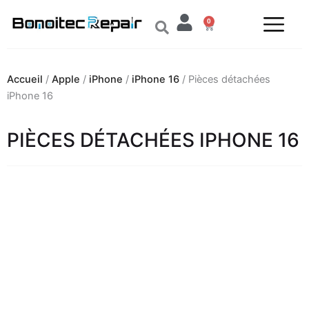
Aller
0
au
Panier
contenu
Accueil
/
Apple
/
iPhone
/
iPhone 16
/ Pièces détachées
iPhone 16
PIÈCES DÉTACHÉES IPHONE 16