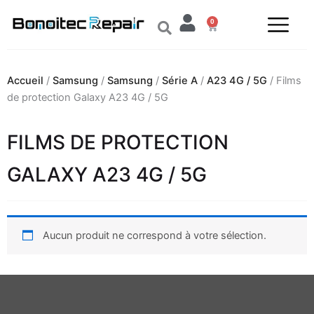
Aller
0
au
Panier
contenu
Accueil
/
Samsung
/
Samsung
/
Série A
/
A23 4G / 5G
/ Films
de protection Galaxy A23 4G / 5G
FILMS DE PROTECTION
GALAXY A23 4G / 5G
Aucun produit ne correspond à votre sélection.