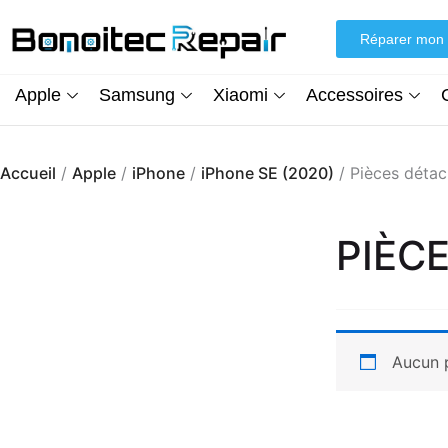
Aller
au
Réparer mon 
contenu
Apple
Samsung
Xiaomi
Accessoires
Accueil
/
Apple
/
iPhone
/
iPhone SE (2020)
/ Pièces déta
PIÈC
Aucun p
Écran iPhone XR (inCell) FHD + Kit