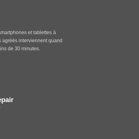
martphones et tablettes à
s agréés interviennent quand
oins de 30 minutes.
epair
r