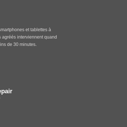
martphones et tablettes à
s agréés interviennent quand
oins de 30 minutes.
epair
r