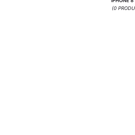
IPHONE 8
outils offert
(0 PRODU
18,90
€
ACHETER
Connecteur de Charge pour Samsung
Galaxy A50 A505