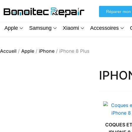
Aller
au
Réparer mon 
contenu
Apple
Samsung
Xiaomi
Accessoires
Accueil
/
Apple
/
iPhone
/ iPhone 8 Plus
IPHO
COQUES ET
Écran iPhone XR (inCell) FHD + Kit