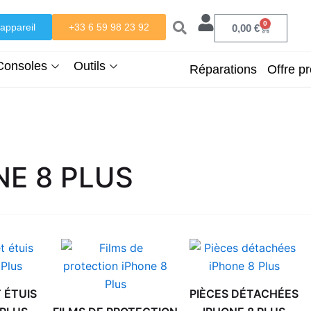
0
appareil
+33 6 59 98 23 92
Panier
0,00
€
Consoles
Outils
Réparations
Offre pr
NE 8 PLUS
 ÉTUIS
PIÈCES DÉTACHÉES