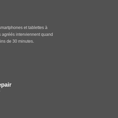
martphones et tablettes à
s agréés interviennent quand
oins de 30 minutes.
epair
r