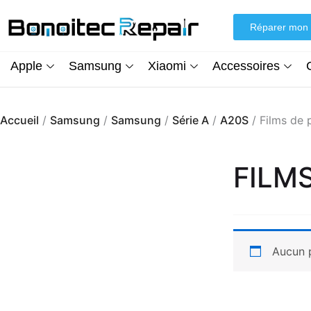
Aller
au
Réparer mon 
contenu
Apple
Samsung
Xiaomi
Accessoires
Accueil
/
Samsung
/
Samsung
/
Série A
/
A20S
/ Films de 
FILM
Aucun p
Écran iPhone XR (inCell) FHD + Kit