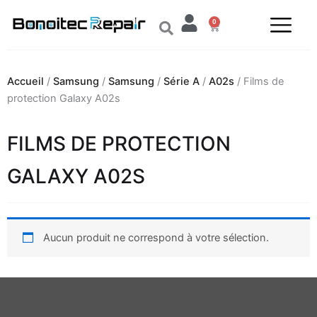
Aller
0
au
Panier
contenu
Accueil
/
Samsung
/
Samsung
/
Série A
/
A02s
/ Films de
protection Galaxy A02s
FILMS DE PROTECTION
GALAXY A02S
Aucun produit ne correspond à votre sélection.