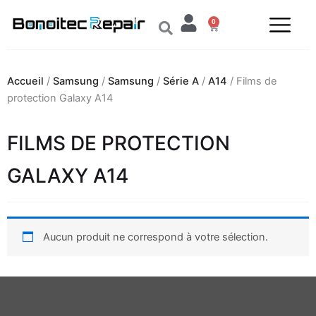
Aller
0
au
Panier
contenu
Accueil
/
Samsung
/
Samsung
/
Série A
/
A14
/ Films de
protection Galaxy A14
FILMS DE PROTECTION
GALAXY A14
Aucun produit ne correspond à votre sélection.