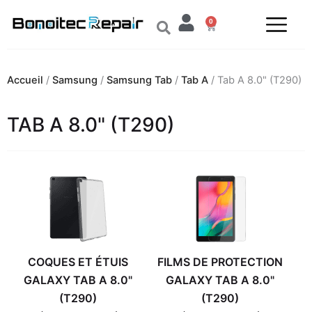
Aller
0
au
Panier
contenu
Accueil
/
Samsung
/
Samsung Tab
/
Tab A
/ Tab A 8.0" (T290)
TAB A 8.0" (T290)
COQUES ET ÉTUIS
FILMS DE PROTECTION
GALAXY TAB A 8.0"
GALAXY TAB A 8.0"
(T290)
(T290)