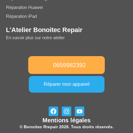
Réparation Huawei
Réparation iPad
L’Atelier Bonoitec Repair
En savoir plus sur notre atelier
0659982392
Réparer mon appareil
F
I
Y
a
n
o
Mentions légales
c
s
u
e
t
t
© Bonoitec Rrepair 2026. Tous droits réservés.