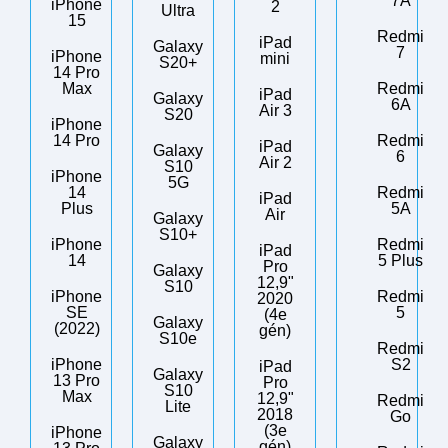
7A
iPhone
2
Ultra
15
Redmi
iPad
Galaxy
7
iPhone
mini
S20+
14 Pro
Max
Redmi
iPad
Galaxy
6A
Air 3
S20
iPhone
14 Pro
Redmi
iPad
Galaxy
6
Air 2
S10
iPhone
5G
14
Redmi
iPad
Plus
5A
Air
Galaxy
S10+
iPhone
Redmi
iPad
14
5 Plus
Pro
Galaxy
12,9"
S10
iPhone
Redmi
2020
SE
5
(4e
Galaxy
(2022)
gén)
S10e
Redmi
iPhone
S2
iPad
Galaxy
13 Pro
Pro
S10
Max
12,9"
Redmi
Lite
2018
Go
(3e
iPhone
Galaxy
gén)