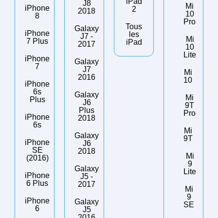
iPad
J8
Mi
iPhone
2
2018
10
8
Pro
Tous
Galaxy
iPhone
les
J7 -
Mi
7 Plus
iPad
2017
10
Lite
iPhone
Galaxy
7
J7
Mi
2016
10
iPhone
6s
Galaxy
Mi
Plus
J6
9T
Plus
Pro
iPhone
2018
6s
Mi
Galaxy
9T
iPhone
J6
SE
2018
Mi
(2016)
9
Galaxy
Lite
iPhone
J5 -
6 Plus
2017
Mi
9
iPhone
Galaxy
SE
6
J5
2016