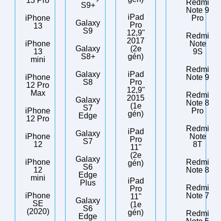
13 Pro
Redmi
S9+
Note 9
iPad
iPhone
Pro
Galaxy
Pro
13
S9
12,9"
Redmi
2017
iPhone
Note
Galaxy
(2e
13
9S
S8+
gén)
mini
Redmi
Galaxy
iPad
iPhone
Note 9
S8
Pro
12 Pro
12,9"
Max
Redmi
2015
Galaxy
Note 8
(1e
S7
iPhone
Pro
gén)
Edge
12 Pro
Redmi
iPad
Galaxy
iPhone
Note
Pro
S7
12
8T
11"
(2e
Galaxy
iPhone
Redmi
gén)
S6
12
Note 8
Edge
mini
iPad
Plus
Redmi
Pro
iPhone
Note 7
11"
Galaxy
SE
(1e
S6
(2020)
gén)
Redmi
Edge