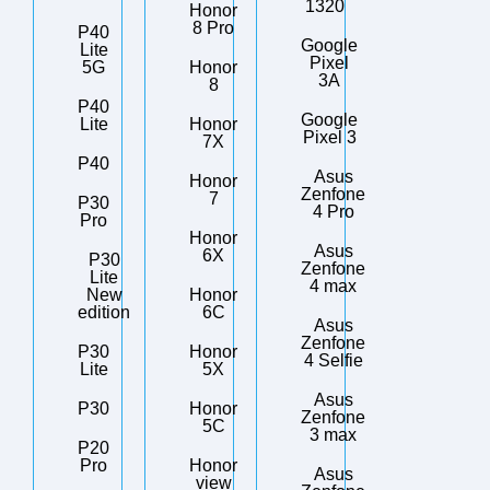
1320
Honor
8 Pro
P40
Google
Lite
Pixel
5G
Honor
3A
8
P40
Google
Lite
Honor
Pixel 3
7X
P40
Asus
Honor
Zenfone
7
P30
4 Pro
Pro
Honor
Asus
6X
P30
Zenfone
Lite
4 max
New
Honor
edition
6C
Asus
Zenfone
P30
Honor
4 Selfie
Lite
5X
Asus
P30
Honor
Zenfone
5C
3 max
P20
Pro
Honor
Asus
view