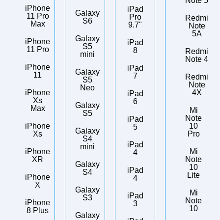
Note 5
iPhone
iPad
Galaxy
11 Pro
Pro
Redmi
S6
Max
9.7"
Note
5A
Galaxy
iPhone
iPad
S5
11 Pro
8
Redmi
mini
Note 4
iPhone
iPad
Galaxy
11
7
Redmi
S5
Note
Neo
iPhone
4X
iPad
Xs
6
Galaxy
Max
Mi
S5
Note
iPad
iPhone
10
5
Galaxy
Xs
Pro
S4
iPad
mini
iPhone
Mi
4
XR
Note
Galaxy
10
iPad
S4
Lite
iPhone
4
X
Galaxy
Mi
iPad
S3
Note
iPhone
3
10
8 Plus
Galaxy