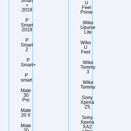
Smart
U
+
Feel
2019
Prime
P
Wiko
Smart
Upulse
2019
Lite
P
Wiko
Smart
U
Z
Feel
P
Wiko
Smart+
Tommy
3
P
smart
Wiko
Tommy
Mate
30
Sony
Pro
Xperia
Z5
Mate
20 X
Sony
Xperia
Mate
XA2
20