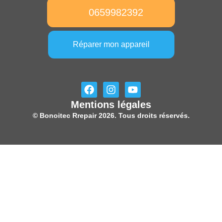
0659982392
Réparer mon appareil
F
I
Y
a
n
o
Mentions légales
c
s
u
e
t
t
© Bonoitec Rrepair 2026. Tous droits réservés.
b
a
u
o
g
b
o
r
e
k
a
m