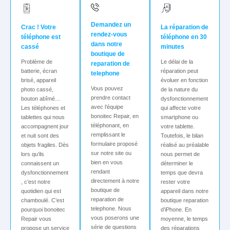
Demandez un
Crac ! Votre
La réparation de
rendez-vous
téléphone est
téléphone en 30
dans notre
cassé
minutes
boutique de
Problème de
Le délai de la
reparation de
batterie, écran
réparation peut
telephone
brisé, appareil
évoluer en fonction
Vous pouvez
photo cassé,
de la nature du
prendre contact
bouton abîmé…
dysfonctionnement
avec l’équipe
Les téléphones et
qui affecte votre
bonoitec Repair, en
tablettes qui nous
smartphone ou
téléphonant, en
accompagnent jour
votre tablette.
remplissant le
et nuit sont des
Toutefois, le bilan
formulaire proposé
objets fragiles. Dès
réalisé au préalable
sur notre site ou
lors qu’ils
nous permet de
bien en vous
connaissent un
déterminer le
rendant
dysfonctionnement
temps que devra
directement à notre
, c’est notre
rester votre
boutique de
quotidien qui est
appareil dans notre
reparation de
chamboulé. C’est
boutique reparation
telephone. Nous
pourquoi bonoitec
d’iPhone. En
vous poserons une
Repair vous
moyenne, le temps
série de questions
propose un service
des réparations