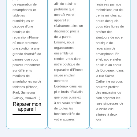
afin de saisir le
de réparation de
réalisées par nos
problème que
smartphones et
techniciens est de
connaît votre
tablettes
trente minutes au
appareil et
numériques et
cours desquels
réaliserons ainsi un
dispose d’une
vous êtes libres de
diagnostic précis
boutique de
profiter des
de la panne.
reparation iPhone
alentours de notre
Ensuite, nous
où nous trouvons
boutique de
organiserons
une solution à une
reparation de
ensemble un
grande diversité de
smartphone. En
rendez-vous dans
pannes que vous
effet, notre atelier
notre boutique de
pouvez rencontrer
se situe au coeur
reparation d’iPhone
sur différents
de Bordeaux, dans
située en plein
modèles de
la rue Sainte-
centre de
smartphones ou de
Catherine où vous
Bordeaux dans les
tablettes (iPhone,
pourrez profiter
plus brefs délai afin
iPad, Samsung
des magasins ou
que vous puissiez
Galaxy, Huawei…)
bien arpenter les
à nouveau profiter
Réparer mon
rues sinueuses de
de toutes les
appareil
la vieille ville
fonctionnalités de
situées à deux
votre appareil.
pas.