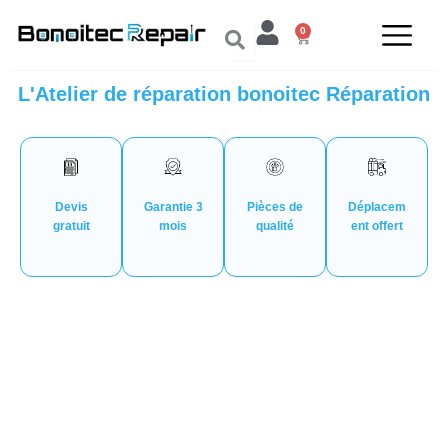
Aller
0
au
Panier
contenu
L'Atelier de réparation bonoitec Réparation
Devis
Garantie 3
Pièces de
Déplacem
gratuit
mois
qualité
ent offert