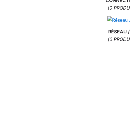
CONNECT
outils offert
(0 PRODU
18,90
€
ACHETER
RÉSEAU /
(0 PRODU
Connecteur de Charge pour Samsung
Galaxy A50 A505