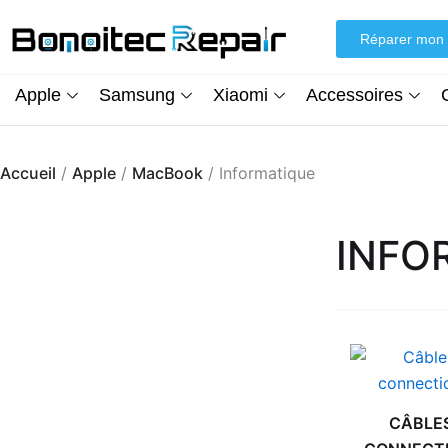
Aller
au
Réparer mon 
contenu
Apple
Samsung
Xiaomi
Accessoires
Accueil
/
Apple
/
MacBook
/ Informatique
INFO
CÂBLE
Écran iPhone XR (inCell) FHD + Kit