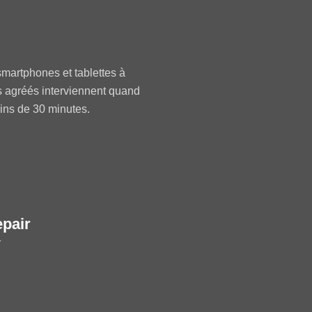
martphones et tablettes à
s agréés interviennent quand
oins de 30 minutes.
epair
r