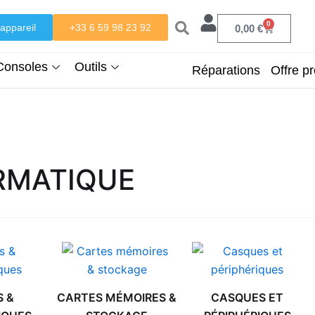
0
appareil
+33 6 59 98 23 92
Panier
0,00
€
Consoles
Outils
Réparations
Offre pr
RMATIQUE
S &
CARTES MÉMOIRES &
CASQUES ET