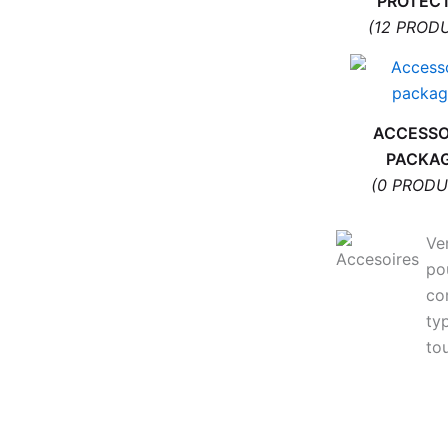
PROTEC
outils offert
(12 PROD
18,90
€
ACHETER
ACCESSO
PACKA
(0 PRODU
Ve
po
co
ty
to
Connecteur de Charge pour Samsung
Galaxy A50 A505