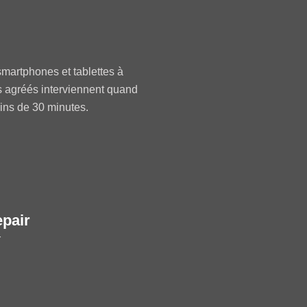
martphones et tablettes à
s agréés interviennent quand
oins de 30 minutes.
epair
r