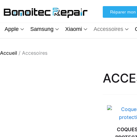
Aller
au
Réparer mon 
contenu
Apple
Samsung
Xiaomi
Accessoires
Accueil
/ Accesoires
ACCE
COQUES
Écran iPhone XR (inCell) FHD + Kit