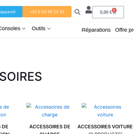
0
appareil
+33 6 59 98 23 92
Panier
0,00
€
Consoles
Outils
Réparations
Offre pr
SOIRES
 DE
ACCESSOIRES DE
ACCESSOIRES VOITURE