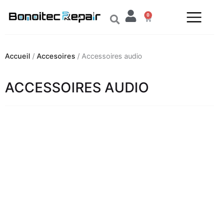
Aller
0
au
Panier
contenu
Accueil
/
Accesoires
/ Accessoires audio
ACCESSOIRES AUDIO