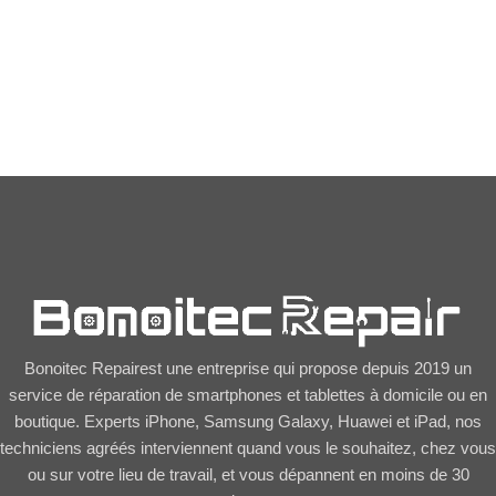
Ecouteurs Kit Main
Libre Lightning
Bluetooth Pop-ups –
8,50
€
Vrac
Bonoitec Repairest une entreprise qui propose depuis 2019 un
service de réparation de smartphones et tablettes à domicile ou en
boutique. Experts iPhone, Samsung Galaxy, Huawei et iPad, nos
techniciens agréés interviennent quand vous le souhaitez, chez vous
ou sur votre lieu de travail, et vous dépannent en moins de 30