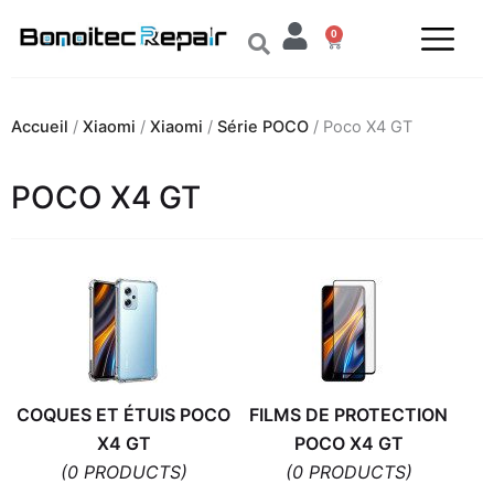
Aller
0
au
Panier
contenu
Accueil
/
Xiaomi
/
Xiaomi
/
Série POCO
/ Poco X4 GT
POCO X4 GT
COQUES ET ÉTUIS POCO
FILMS DE PROTECTION
X4 GT
POCO X4 GT
(0 PRODUCTS)
(0 PRODUCTS)