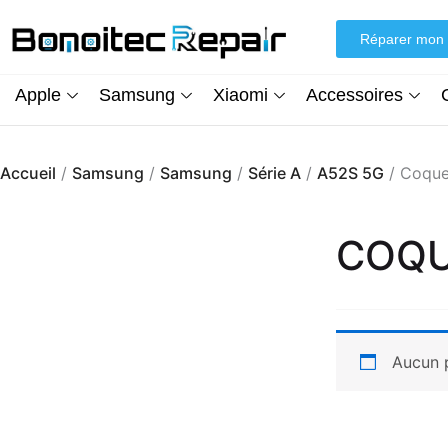
Aller
au
Réparer mon 
contenu
Apple
Samsung
Xiaomi
Accessoires
Accueil
/
Samsung
/
Samsung
/
Série A
/
A52S 5G
/ Coque
COQU
Aucun p
Écran iPhone XR (inCell) FHD + Kit