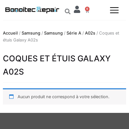
Aller
0
au
Panier
contenu
Accueil
/
Samsung
/
Samsung
/
Série A
/
A02s
/ Coques et
étuis Galaxy A02s
COQUES ET ÉTUIS GALAXY
A02S
Aucun produit ne correspond à votre sélection.