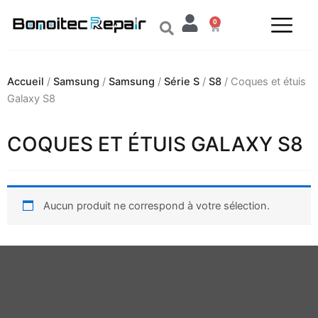
Aller
0
au
Panier
contenu
Accueil
/
Samsung
/
Samsung
/
Série S
/
S8
/ Coques et étuis
Galaxy S8
COQUES ET ÉTUIS GALAXY S8
Aucun produit ne correspond à votre sélection.