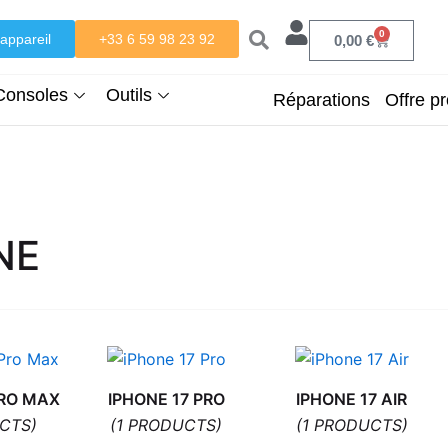
0
appareil
+33 6 59 98 23 92
Panier
0,00
€
Consoles
Outils
Réparations
Offre pr
NE
PRO MAX
IPHONE 17 PRO
IPHONE 17 AIR
CTS)
(1 PRODUCTS)
(1 PRODUCTS)