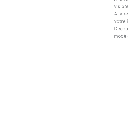
ACHETER
vis po
A la r
votre 
Découv
modèl
Ecran de remplacement SAMSUNG
Galaxy A42 5G Noir A426B sur châssis
Original
59,90
€
ACHETER