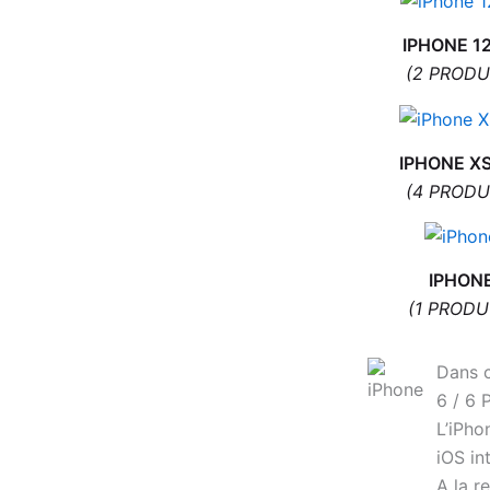
9,90
€
IPHONE 12
ACHETER
(2 PRODU
IPHONE X
(4 PRODU
IPHONE
(1 PRODU
Dans c
Ecran OLED Noir SAMSUNG GALAXY
6 / 6 
A50 sur châssis
L’iPho
38,80
€
iOS in
A la r