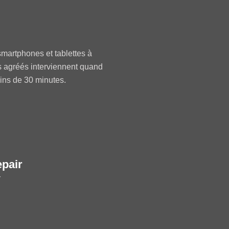
martphones et tablettes à
s agréés interviennent quand
oins de 30 minutes.
epair
r