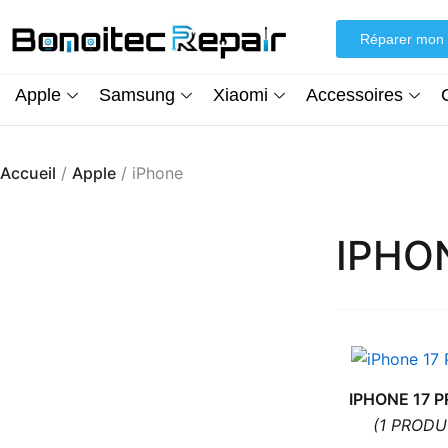
Aller
au
Réparer mon 
contenu
Apple
Samsung
Xiaomi
Accessoires
Accueil
/
Apple
/ iPhone
IPHO
IPHONE 17 
(1 PRODU
Écran iPhone XR (inCell) FHD + Kit