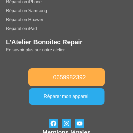
Réparation iPhone
Réparation Samsung
Réparation Huawei
Réparation iPad
L’Atelier Bonoitec Repair
En savoir plus sur notre atelier
0659982392
Réparer mon appareil
F
I
Y
a
n
o
Mentions légales