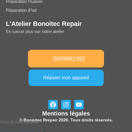
Réparation Huawei
Réparation iPad
L’Atelier Bonoitec Repair
En savoir plus sur notre atelier
0659982392
Réparer mon appareil
F
I
Y
a
n
o
Mentions légales
c
s
u
e
t
t
© Bonoitec Rrepair 2026. Tous droits réservés.
Voici le seul résultat
b
a
u