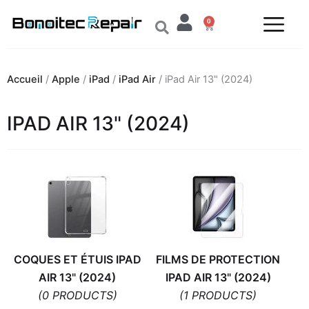
Aller
0
au
Panier
contenu
Accueil
/
Apple
/
iPad
/
iPad Air
/ iPad Air 13" (2024)
IPAD AIR 13" (2024)
COQUES ET ÉTUIS IPAD
FILMS DE PROTECTION
AIR 13" (2024)
IPAD AIR 13" (2024)
(0 PRODUCTS)
(1 PRODUCTS)