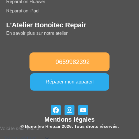
Réparation Huawei
Réparation iPad
L’Atelier Bonoitec Repair
En savoir plus sur notre atelier
0659982392
Réparer mon appareil
F
I
Y
a
n
o
Mentions légales
c
s
u
e
t
t
© Bonoitec Rrepair 2026. Tous droits réservés.
Voici le seul résultat
b
a
u