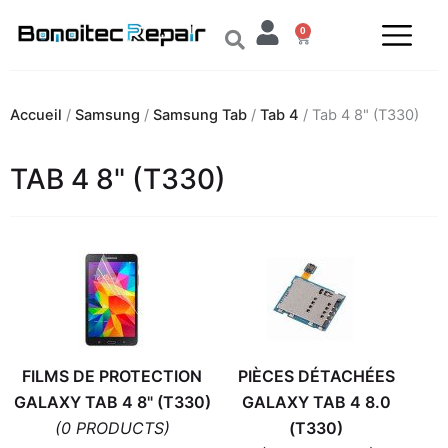
Aller
0
au
Panier
contenu
Accueil
/
Samsung
/
Samsung Tab
/
Tab 4
/ Tab 4 8" (T330)
TAB 4 8" (T330)
FILMS DE PROTECTION
PIÈCES DÉTACHÉES
GALAXY TAB 4 8" (T330)
GALAXY TAB 4 8.0
(0 PRODUCTS)
(T330)