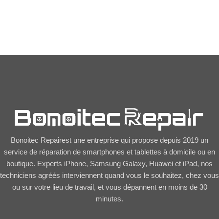
Ecran de
remplacement
SAMSUNG Galaxy
59,90
€
A42 5G Noir A426B
sur châssis Original
Bonoitec Repairest une entreprise qui propose depuis 2019 un
service de réparation de smartphones et tablettes à domicile ou en
boutique. Experts iPhone, Samsung Galaxy, Huawei et iPad, nos
techniciens agréés interviennent quand vous le souhaitez, chez vous
ou sur votre lieu de travail, et vous dépannent en moins de 30
minutes.