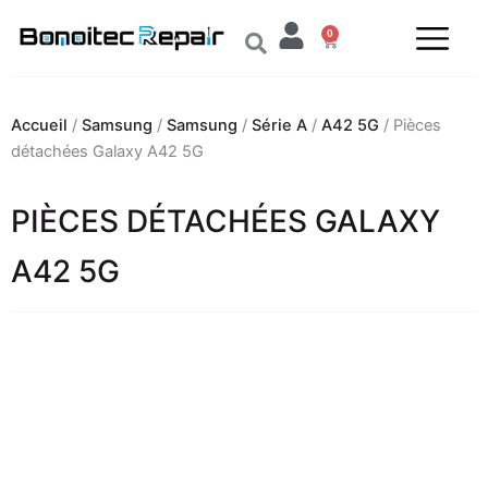
Aller
0
au
Panier
contenu
Accueil
/
Samsung
/
Samsung
/
Série A
/
A42 5G
/ Pièces
détachées Galaxy A42 5G
PIÈCES DÉTACHÉES GALAXY
A42 5G