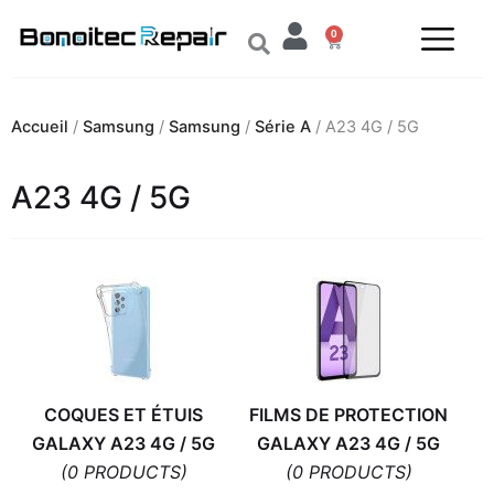
Aller
0
au
Panier
contenu
Accueil
/
Samsung
/
Samsung
/
Série A
/ A23 4G / 5G
A23 4G / 5G
COQUES ET ÉTUIS
FILMS DE PROTECTION
GALAXY A23 4G / 5G
GALAXY A23 4G / 5G
(0 PRODUCTS)
(0 PRODUCTS)