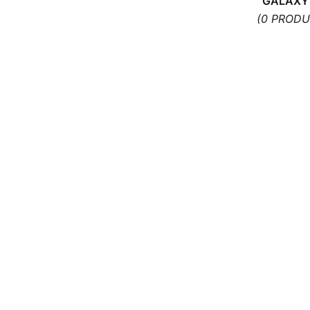
GALAXY
outils offert
(0 PRODU
18,90
€
ACHETER
Connecteur de Charge pour Samsung
Galaxy A50 A505