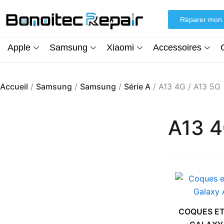
Aller
au
Réparer mon 
contenu
Apple
Samsung
Xiaomi
Accessoires
Accueil
/
Samsung
/
Samsung
/
Série A
/ A13 4G / A13 5G
A13 4
COQUES ET
Écran iPhone XR (inCell) FHD + Kit