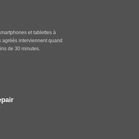
martphones et tablettes à
s agréés interviennent quand
oins de 30 minutes.
epair
r