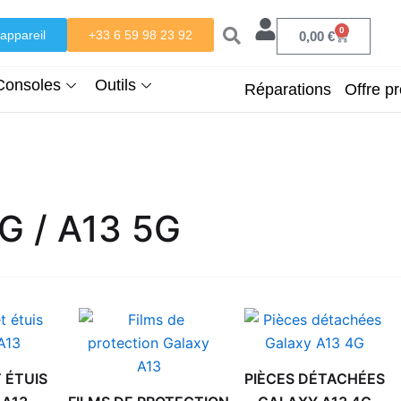
0
appareil
+33 6 59 98 23 92
Panier
0,00
€
Consoles
Outils
Réparations
Offre pr
G / A13 5G
 ÉTUIS
PIÈCES DÉTACHÉES