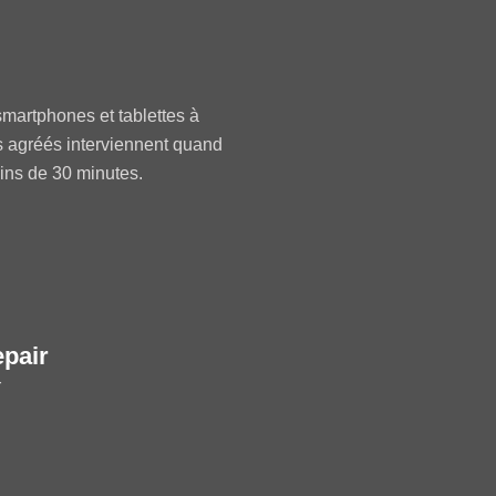
martphones et tablettes à
s agréés interviennent quand
oins de 30 minutes.
epair
r