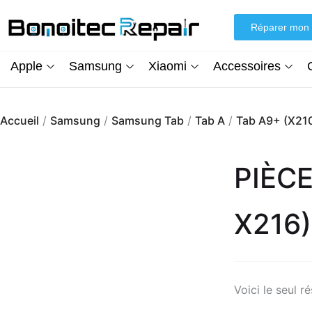
Aller
au
Réparer mon 
contenu
Apple
Samsung
Xiaomi
Accessoires
Accueil
/
Samsung
/
Samsung Tab
/
Tab A
/
Tab A9+ (X210
PIÈC
X216)
Voici le seul ré
Écran iPhone XR (inCell) FHD + Kit