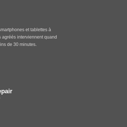
martphones et tablettes à
s agréés interviennent quand
oins de 30 minutes.
epair
r