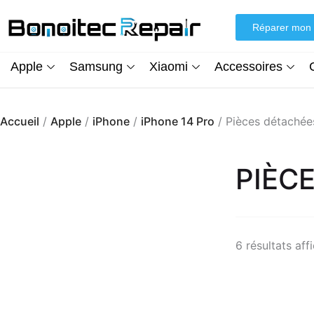
Aller
au
Réparer mon 
contenu
Apple
Samsung
Xiaomi
Accessoires
Accueil
/
Apple
/
iPhone
/
iPhone 14 Pro
/ Pièces détachée
PIÈC
6 résultats aff
Écran iPhone XR (inCell) FHD + Kit